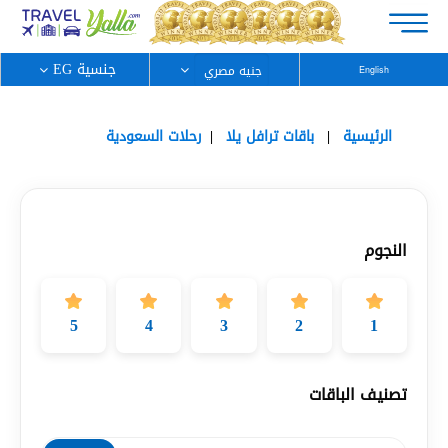
جنسية EG
English
الرئيسية
باقات ترافل يلا
رحلات السعودية
النجوم
5
4
3
2
1
تصنيف الباقات