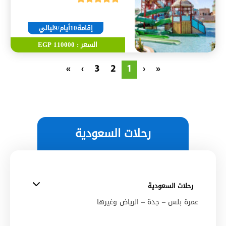
إقامة10أيام/9ليالي
السعر : 110000 EGP
»
›
3
2
1
‹
«
رحلات السعودية
رحلات السعودية
عمرة بلس – جدة – الرياض وغيرها