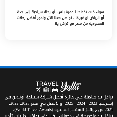
سواء كنت تخطط لـ عمرة بلس، أو رحلة سياحية إلى جدة
أو الرياض او غيرها ، تواصل معنا الآن واحجز أفضل رحلات
السعودية من مصر مع ترافل يلا
ترافل يلا حــاصلة على جائزة أفضل شــركة سيــاحة أونلاين في
إفـــريقيا 2023 , 2024 , 2025، والأفضل في مصر 2023، 2022،
2021 من جوائـــز السفــــر العالمية (World Travel Awards)،
ترافل يلا متخصصة في حجوزات الفنـــادق، تذاكر الطيران، تأجير