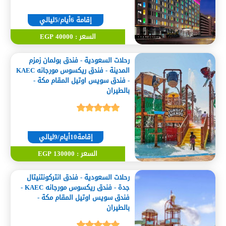
إقامة 6أيام/5ليالي
السعر : 40000 EGP
رحلات السعودية - فندق بولمان زمزم
المدينة - فندق ريكسوس مورجانه KAEC
- فندق سويس اوتيل المقام مكة -
بالطيران
إقامة10أيام/9ليالي
السعر : 130000 EGP
رحلات السعودية - فندق انتركونتنيتال
جدة - فندق ريكسوس مورجانه KAEC -
فندق سويس اوتيل المقام مكة -
بالطيران