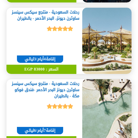
رحلات السعودية - منتجع سيكس سينسز
ساوثرن ديونز، البحر الأحمر - بالطيران
إقامة4أيام/3ليالي
السعر : 83000 EGP
رحلات السعودية - منتجع سيكس سينسز
ساوثرن ديونز البحر الأحمر -فندق فوكو
مكة - بالطيران
إقامة7أيام/6ليالي