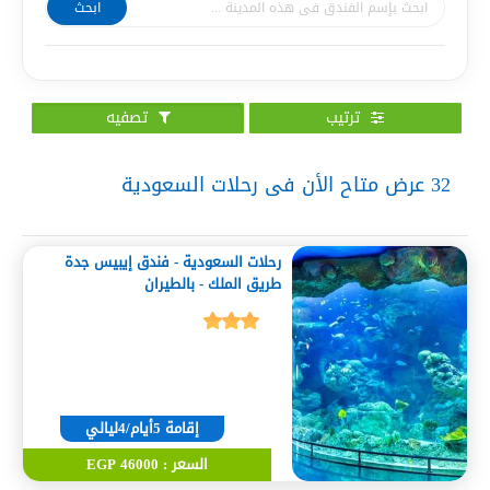
ابحث
ترتيب
تصفيه
32
عرض متاح الأن فى رحلات السعودية
رحلات السعودية - فندق إيبيس جدة
طريق الملك - بالطيران
إقامة 5أيام/4ليالي
السعر : 46000 EGP