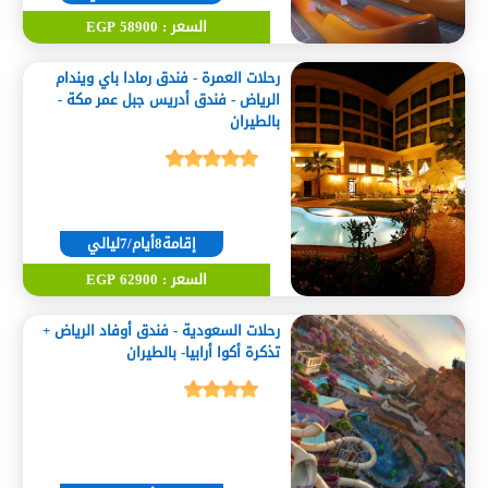
السعر : 58900 EGP
رحلات العمرة - فندق رمادا باي ويندام
الرياض - فندق أدريس جبل عمر مكة -
بالطيران
إقامة8أيام/7ليالي
السعر : 62900 EGP
رحلات السعودية - فندق أوفاد الرياض +
تذكرة أكوا أرابيا- بالطيران