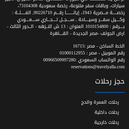
سيارات، وباقات سفر متنوعة، رخصة سعودية 73104308،
رخصـــــة مـــصرية 1943، إياتــــــــا رقـــم 90226710, الفـــــئــة :
وكــــيل سفـــر وسيــــاحة , ســــجــل تــــجـــاري ســــعــــودي
بــــرقم : 1010154800 العنوان : 13 ش النــزهه - الــدور الثالث -
ارض الجولف -مصر الجديدة - القــــاهرة
الخط الساخن - مصر :
16715
رقم الموبيل - مصر :
01000112955
رقم الواتساب السعودي :
00966509997280
reservations@travelyalla.com
حجز رحلات
رحلات العمرة والحج
رحلات داخلية
رحلات خارجية