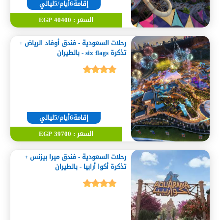
إقامة6أيام/5ليالي
السعر : 40400 EGP
رحلات السعودية - فندق أوفاد الرياض +
تذكرة six flags - بالطيران
إقامة6أيام/5ليالي
السعر : 39700 EGP
رحلات السعودية - فندق ميرا بيزنس +
تذكرة أكوا أرابيا - بالطيران