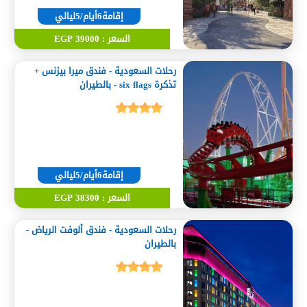
إقامة6أيام/5ليالي
السعر : 39000 EGP
رحلات السعودية - فندق ميرا بيزنس +
تذكرة six flags - بالطيران
إقامة6أيام/5ليالي
السعر : 38300 EGP
رحلات السعودية - فندق ألوفت الرياض -
بالطيران